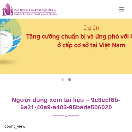
Skip
to
content
Người dùng xem tài liệu – 9c8ecf6b-
6a21-40a9-a403-95bade506020
count_view