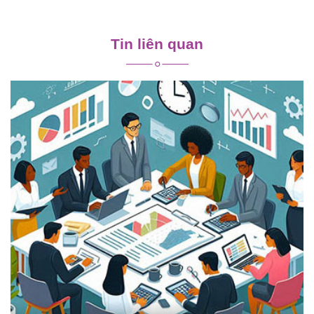
Điều
hướng
Tin liên quan
bài
viết