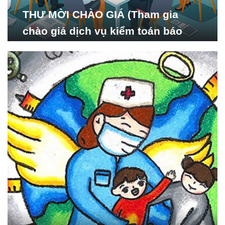
THƯ MỜI CHÀO GIÁ (Tham gia
chào giá dịch vụ kiểm toán báo
cáo tài chính năm 2024 của Viện
Nghiên cứu Phát triển Xã
hội_ISDS)