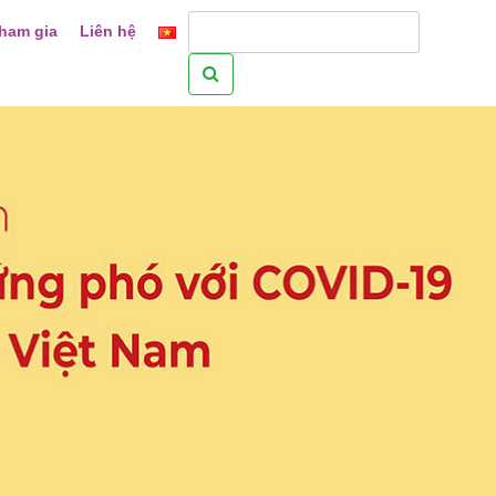
ham gia
Liên hệ
Tìm
kiếm
cho: