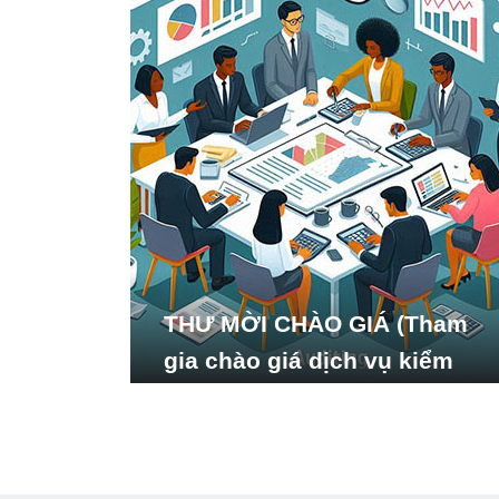
THƯ MỜI CHÀO GIÁ (Tham
gia chào giá dịch vụ kiểm
toán báo cáo tài chính năm
2024 của Viện Nghiên cứu
Phát triển Xã hội_ISDS)