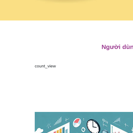
Người dùn
count_view
Điều
hướng
bài
viết