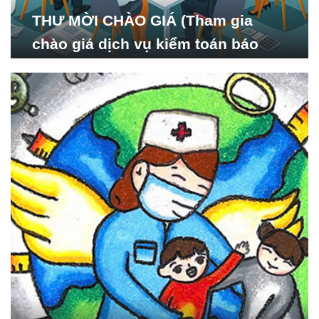
THƯ MỜI CHÀO GIÁ (Tham gia
chào giá dịch vụ kiểm toán báo
cáo tài chính năm 2024 của Viện
Nghiên cứu Phát triển Xã
hội_ISDS)