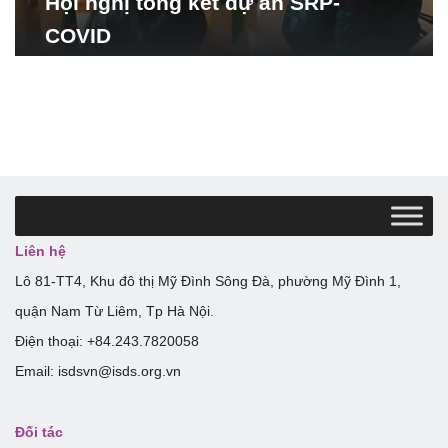
Hội nghị tổng kết dự án SRP-
COVID
Liên hệ
Lô 81-TT4, Khu đô thị Mỹ Đình Sông Đà, phường Mỹ Đình 1,
quận Nam Từ Liêm, Tp Hà Nội.
Điện thoại: +84.243.7820058
Email: isdsvn@isds.org.vn
Đối tác