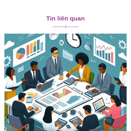
Điều
hướng
Tin liên quan
bài
viết