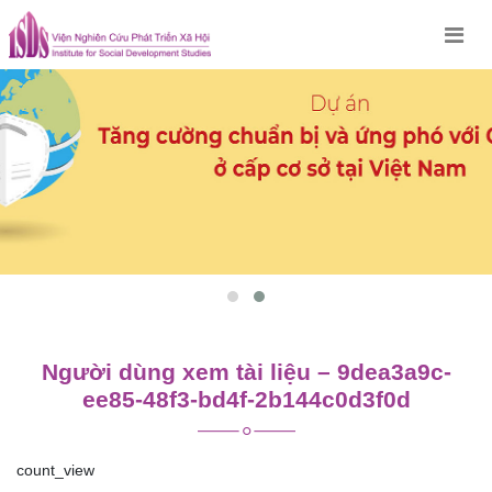
Skip
to
content
Người dùng xem tài liệu – 9dea3a9c-
ee85-48f3-bd4f-2b144c0d3f0d
count_view