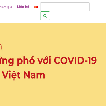
ham gia
Liên hệ
Tìm
kiếm
cho: