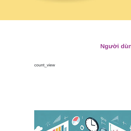
Người dùn
count_view
Điều
hướng
bài
viết