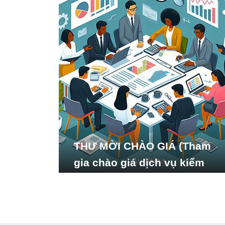
THƯ MỜI CHÀO GIÁ (Tham
gia chào giá dịch vụ kiểm
toán báo cáo tài chính năm
2024 của Viện Nghiên cứu
Phát triển Xã hội_ISDS)