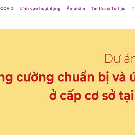
 COVID
Lĩnh vực hoạt động
Ấn phẩm
Tin tức & Tư liệu
T