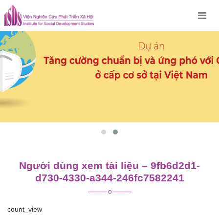
Skip
to
content
Người dùng xem tài liệu – 9fb6d2d1-
d730-4330-a344-246fc7582241
count_view