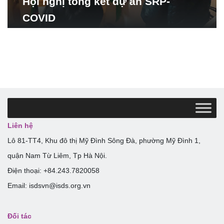
Hội nghị tổng kết dự án SRP-
COVID
Liên hệ
Lô 81-TT4, Khu đô thị Mỹ Đình Sông Đà, phường Mỹ Đình 1,
quận Nam Từ Liêm, Tp Hà Nội.
Điện thoại: +84.243.7820058
Email: isdsvn@isds.org.vn
Đối tác