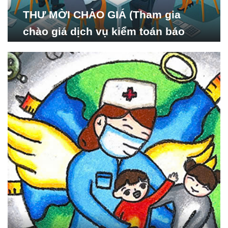
THƯ MỜI CHÀO GIÁ (Tham gia
chào giá dịch vụ kiểm toán báo
cáo tài chính năm 2024 của Viện
Nghiên cứu Phát triển Xã
hội_ISDS)