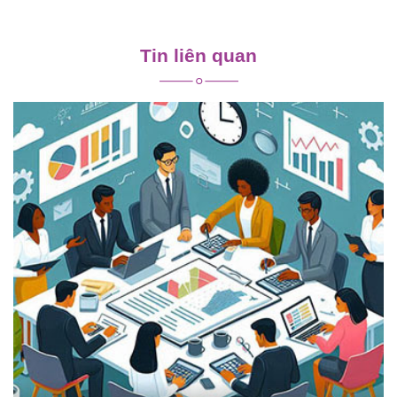
Điều
hướng
Tin liên quan
bài
viết