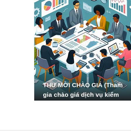
THƯ MỜI CHÀO GIÁ (Tham
gia chào giá dịch vụ kiểm
toán báo cáo tài chính năm
2024 của Viện Nghiên cứu
Phát triển Xã hội_ISDS)