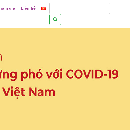
ham gia
Liên hệ
Tìm
kiếm
cho: