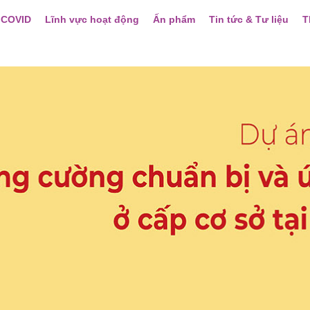
 COVID
Lĩnh vực hoạt động
Ấn phẩm
Tin tức & Tư liệu
T