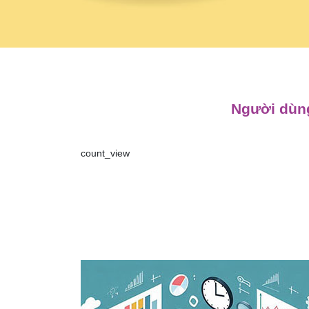
Người dùng
count_view
Điều
hướng
bài
viết