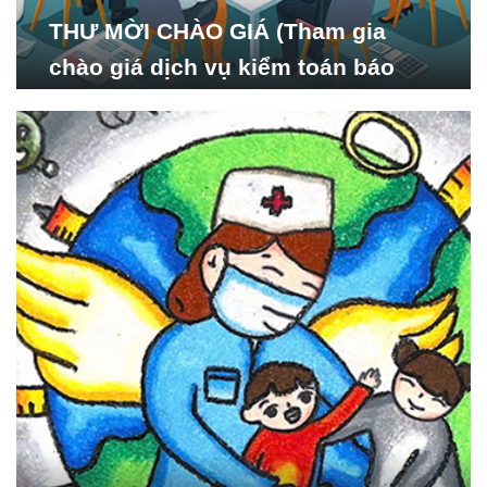
THƯ MỜI CHÀO GIÁ (Tham gia
chào giá dịch vụ kiểm toán báo
cáo tài chính năm 2024 của Viện
Nghiên cứu Phát triển Xã
hội_ISDS)