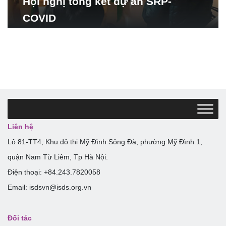
Hội nghị tổng kết dự án SRP-
COVID
Liên hệ
Lô 81-TT4, Khu đô thị Mỹ Đình Sông Đà, phường Mỹ Đình 1,
quận Nam Từ Liêm, Tp Hà Nội.
Điện thoại: +84.243.7820058
Email: isdsvn@isds.org.vn
Đối tác