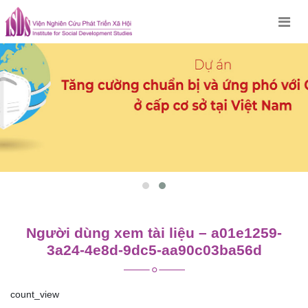
Skip
to
content
Người dùng xem tài liệu – a01e1259-
3a24-4e8d-9dc5-aa90c03ba56d
count_view