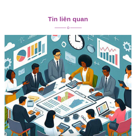
Điều
hướng
Tin liên quan
bài
viết