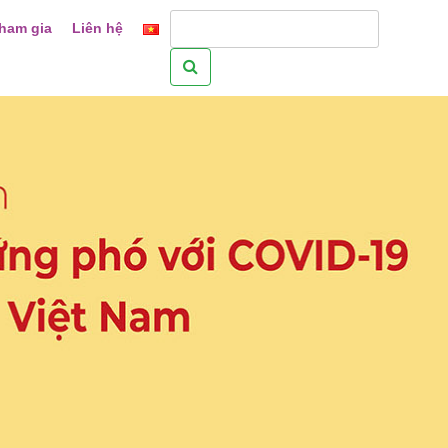
ham gia
Liên hệ
Tìm
kiếm
cho: