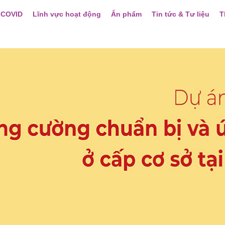
 COVID
Lĩnh vực hoạt động
Ấn phẩm
Tin tức & Tư liệu
T