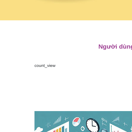
Người dùng
count_view
Điều
hướng
bài
viết