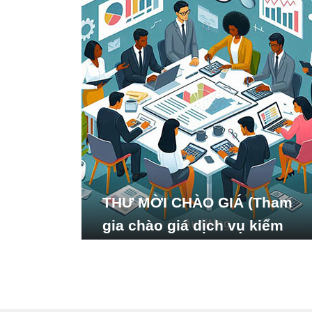
THƯ MỜI CHÀO GIÁ (Tham
gia chào giá dịch vụ kiểm
toán báo cáo tài chính năm
2024 của Viện Nghiên cứu
Phát triển Xã hội_ISDS)