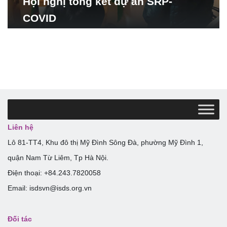
Hội nghị tổng kết dự án SRP-
COVID
Liên hệ
Lô 81-TT4, Khu đô thị Mỹ Đình Sông Đà, phường Mỹ Đình 1,
quận Nam Từ Liêm, Tp Hà Nội.
Điện thoại: +84.243.7820058
Email: isdsvn@isds.org.vn
Đối tác