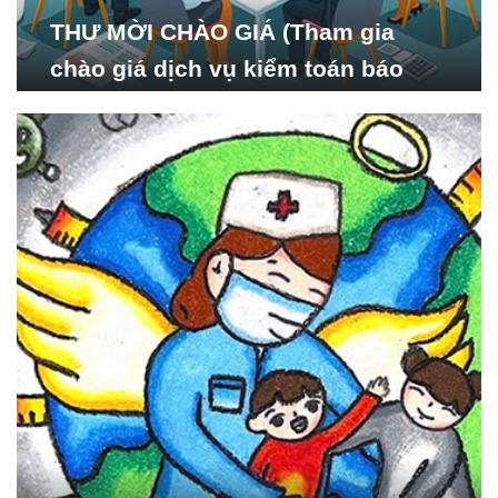
THƯ MỜI CHÀO GIÁ (Tham gia
chào giá dịch vụ kiểm toán báo
cáo tài chính năm 2024 của Viện
Nghiên cứu Phát triển Xã
hội_ISDS)