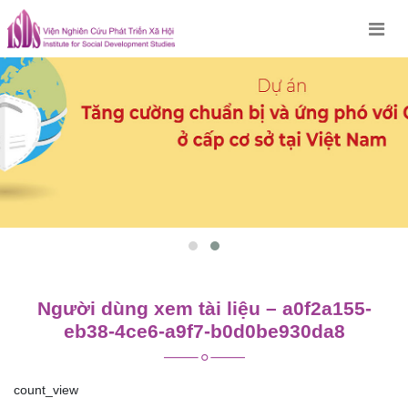
Skip
to
content
Người dùng xem tài liệu – a0f2a155-
eb38-4ce6-a9f7-b0d0be930da8
count_view