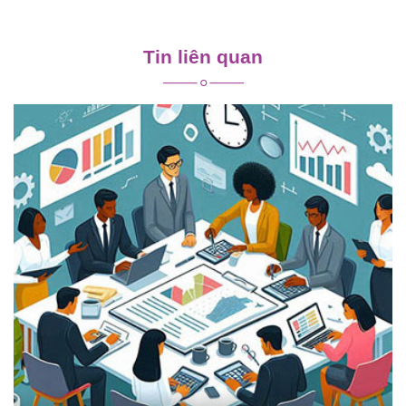
Điều
hướng
Tin liên quan
bài
viết