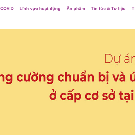
 COVID
Lĩnh vực hoạt động
Ấn phẩm
Tin tức & Tư liệu
T