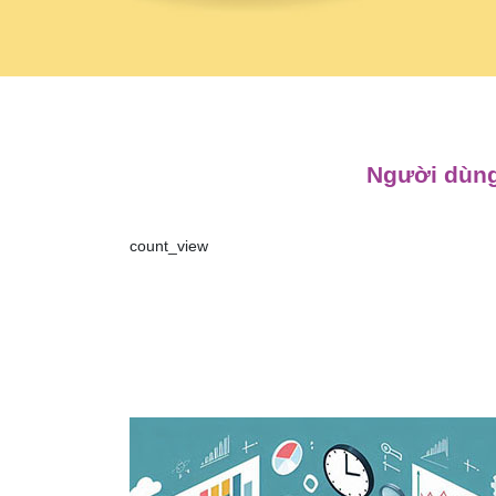
Người dùng
count_view
Điều
hướng
bài
viết