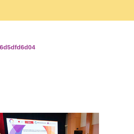
06d5dfd6d04