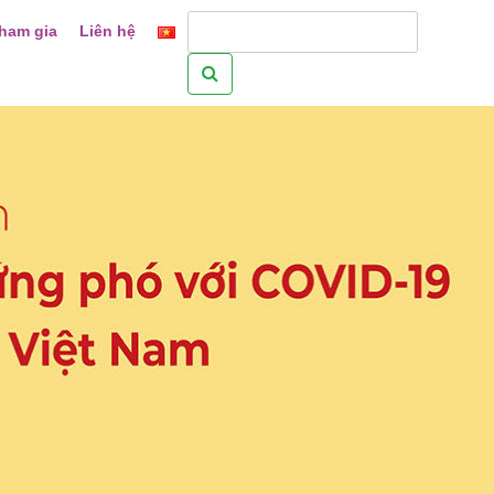
ham gia
Liên hệ
Tìm
kiếm
cho: