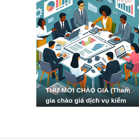
THƯ MỜI CHÀO GIÁ (Tham
gia chào giá dịch vụ kiểm
toán báo cáo tài chính năm
2024 của Viện Nghiên cứu
Phát triển Xã hội_ISDS)