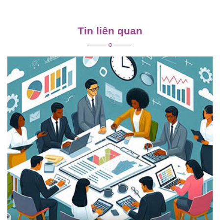
Điều
hướng
Tin liên quan
bài
viết