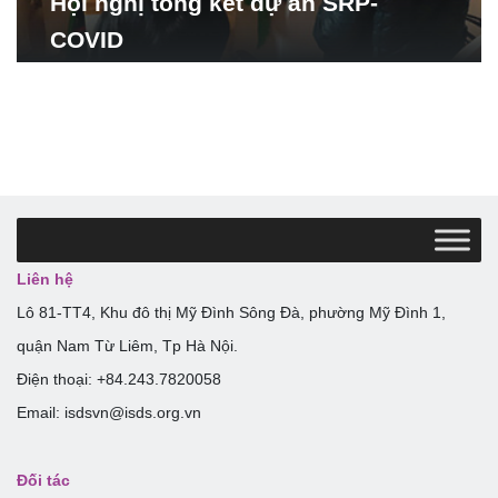
Hội nghị tổng kết dự án SRP-
COVID
Liên hệ
Lô 81-TT4, Khu đô thị Mỹ Đình Sông Đà, phường Mỹ Đình 1,
quận Nam Từ Liêm, Tp Hà Nội.
Điện thoại: +84.243.7820058
Email: isdsvn@isds.org.vn
Đối tác