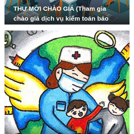
THƯ MỜI CHÀO GIÁ (Tham gia
chào giá dịch vụ kiểm toán báo
cáo tài chính năm 2024 của Viện
Nghiên cứu Phát triển Xã
hội_ISDS)