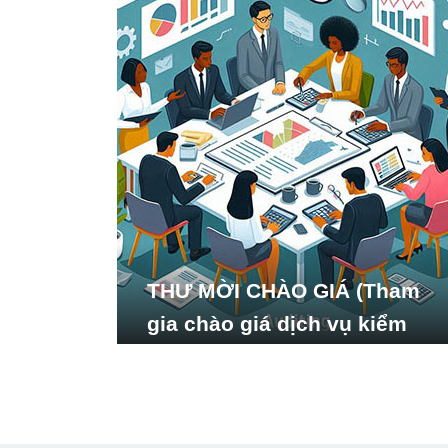
THƯ MỜI CHÀO GIÁ (Tham
gia chào giá dịch vụ kiểm
toán báo cáo tài chính năm
2024 của Viện Nghiên cứu
Phát triển Xã hội_ISDS)