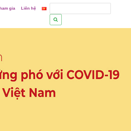
ham gia
Liên hệ
Tìm
kiếm
cho: