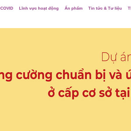
 COVID
Lĩnh vực hoạt động
Ấn phẩm
Tin tức & Tư liệu
T