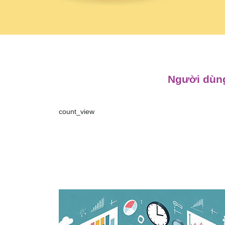
Người dùng
count_view
Điều
hướng
bài
viết