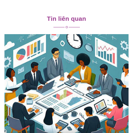
Điều
hướng
Tin liên quan
bài
viết