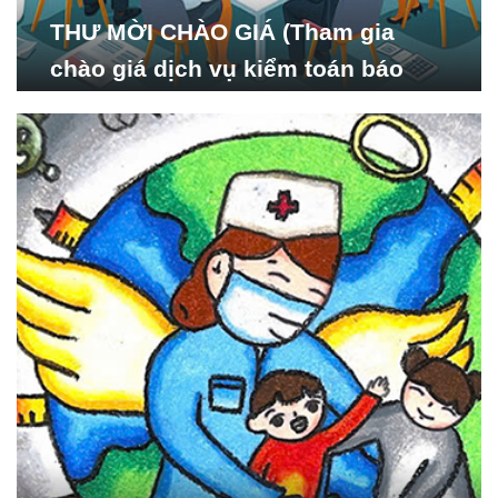
THƯ MỜI CHÀO GIÁ (Tham gia
chào giá dịch vụ kiểm toán báo
cáo tài chính năm 2024 của Viện
Nghiên cứu Phát triển Xã
hội_ISDS)