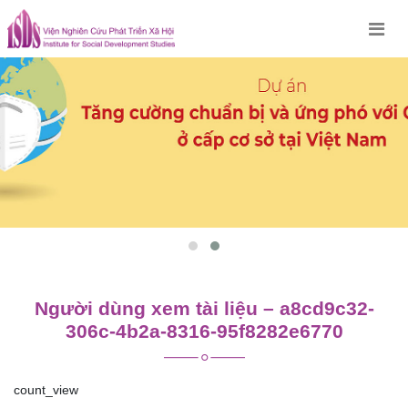
Skip
to
content
Người dùng xem tài liệu – a8cd9c32-
306c-4b2a-8316-95f8282e6770
count_view