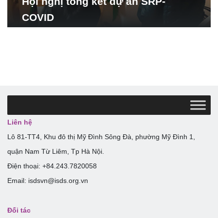
Hội nghị tổng kết dự án SRP-
COVID
Liên hệ
Lô 81-TT4, Khu đô thị Mỹ Đình Sông Đà, phường Mỹ Đình 1,
quận Nam Từ Liêm, Tp Hà Nội.
Điện thoại: +84.243.7820058
Email: isdsvn@isds.org.vn
Đối tác