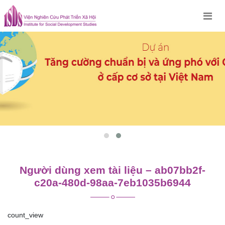
Skip
to
content
Người dùng xem tài liệu – ab07bb2f-
c20a-480d-98aa-7eb1035b6944
count_view