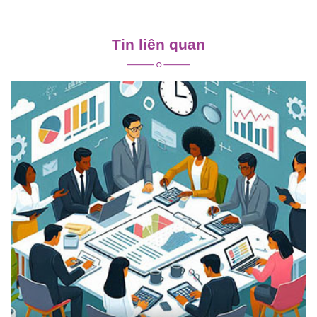
Điều
hướng
Tin liên quan
bài
viết