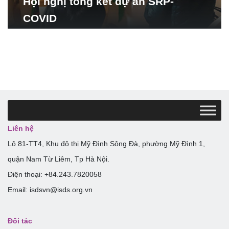
Hội nghị tổng kết dự án SRP-
COVID
Liên hệ
Lô 81-TT4, Khu đô thị Mỹ Đình Sông Đà, phường Mỹ Đình 1,
quận Nam Từ Liêm, Tp Hà Nội.
Điện thoại: +84.243.7820058
Email: isdsvn@isds.org.vn
Đối tác