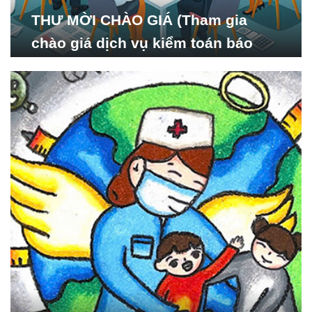
THƯ MỜI CHÀO GIÁ (Tham gia
chào giá dịch vụ kiểm toán báo
cáo tài chính năm 2024 của Viện
Nghiên cứu Phát triển Xã
hội_ISDS)