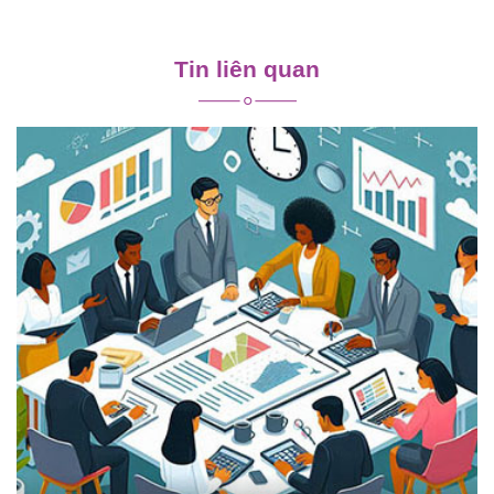
Điều
hướng
Tin liên quan
bài
viết