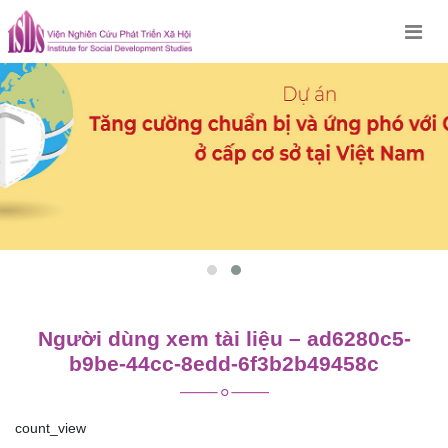
Skip
to
content
Người dùng xem tài liệu – ad6280c5-
b9be-44cc-8edd-6f3b2b49458c
count_view