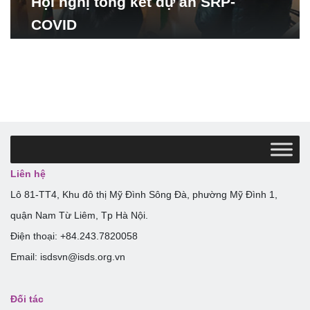
Hội nghị tổng kết dự án SRP-
COVID
Liên hệ
Lô 81-TT4, Khu đô thị Mỹ Đình Sông Đà, phường Mỹ Đình 1,
quận Nam Từ Liêm, Tp Hà Nội.
Điện thoại: +84.243.7820058
Email: isdsvn@isds.org.vn
Đối tác