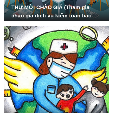
THƯ MỜI CHÀO GIÁ (Tham gia
chào giá dịch vụ kiểm toán báo
cáo tài chính năm 2024 của Viện
Nghiên cứu Phát triển Xã
hội_ISDS)