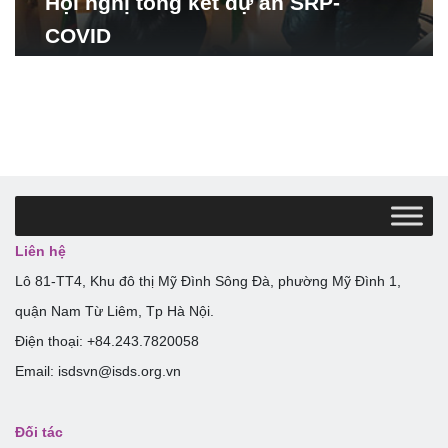
Hội nghị tổng kết dự án SRP-
COVID
Liên hệ
Lô 81-TT4, Khu đô thị Mỹ Đình Sông Đà, phường Mỹ Đình 1,
quận Nam Từ Liêm, Tp Hà Nội.
Điện thoại: +84.243.7820058
Email: isdsvn@isds.org.vn
Đối tác