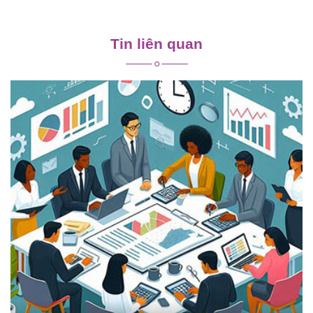
Điều
hướng
Tin liên quan
bài
viết