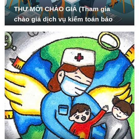
THƯ MỜI CHÀO GIÁ (Tham gia
chào giá dịch vụ kiểm toán báo
cáo tài chính năm 2024 của Viện
Nghiên cứu Phát triển Xã
hội_ISDS)