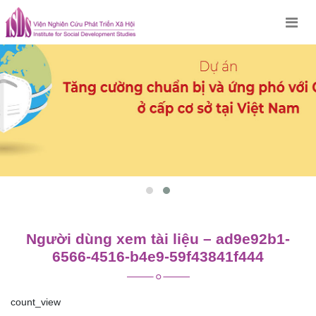
Skip
to
content
Người dùng xem tài liệu – ad9e92b1-
6566-4516-b4e9-59f43841f444
count_view