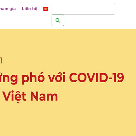
ham gia
Liên hệ
Tìm
kiếm
cho: