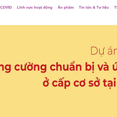
 COVID
Lĩnh vực hoạt động
Ấn phẩm
Tin tức & Tư liệu
T