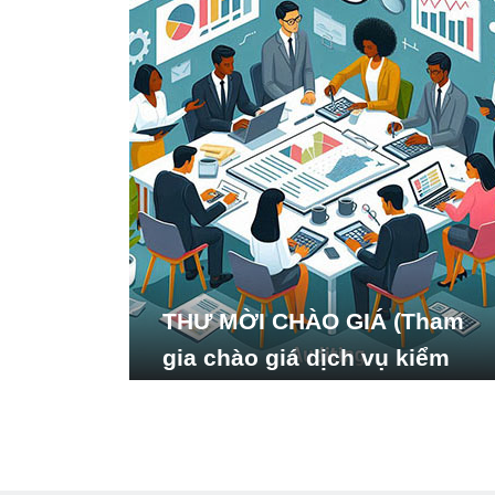
THƯ MỜI CHÀO GIÁ (Tham
gia chào giá dịch vụ kiểm
toán báo cáo tài chính năm
2024 của Viện Nghiên cứu
Phát triển Xã hội_ISDS)