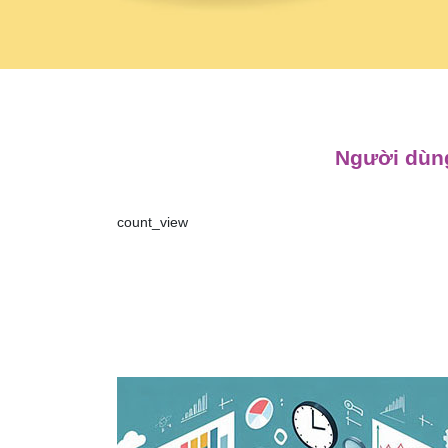
Người dùng
count_view
Điều
hướng
bài
viết