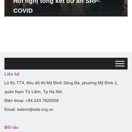
Hội nghị tổng kết dự án SRP-
COVID
Liên hệ
Lô 81-TT4, Khu đô thị Mỹ Đình Sông Đà, phường Mỹ Đình 1,
quận Nam Từ Liêm, Tp Hà Nội.
Điện thoại: +84.243.7820058
Email: isdsvn@isds.org.vn
Đối tác