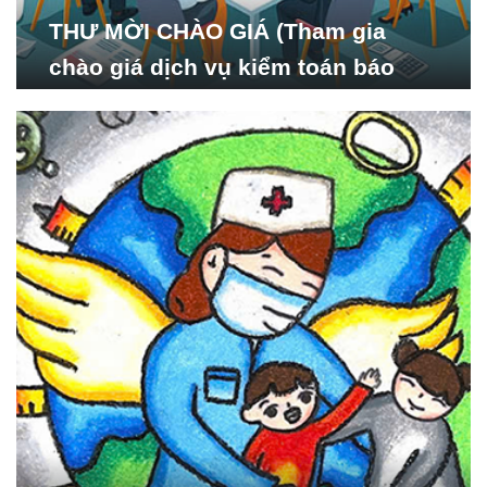
THƯ MỜI CHÀO GIÁ (Tham gia
chào giá dịch vụ kiểm toán báo
cáo tài chính năm 2024 của Viện
Nghiên cứu Phát triển Xã
hội_ISDS)