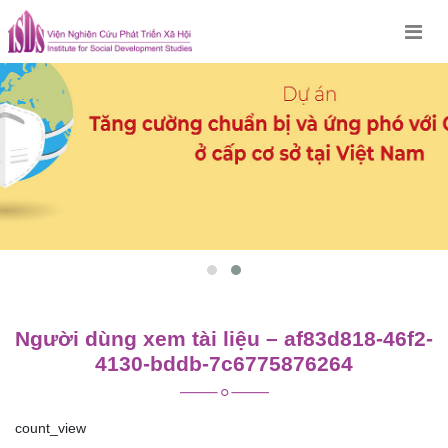
Skip
to
content
Người dùng xem tài liệu – af83d818-46f2-
4130-bddb-7c6775876264
count_view