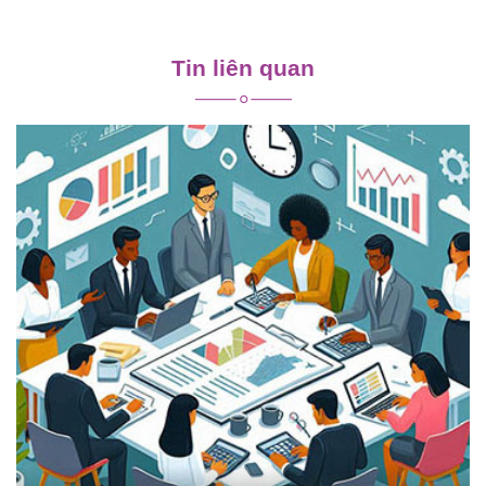
Điều
hướng
Tin liên quan
bài
viết