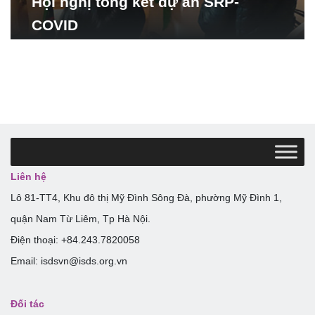
Hội nghị tổng kết dự án SRP-
COVID
Liên hệ
Lô 81-TT4, Khu đô thị Mỹ Đình Sông Đà, phường Mỹ Đình 1,
quận Nam Từ Liêm, Tp Hà Nội.
Điện thoại: +84.243.7820058
Email: isdsvn@isds.org.vn
Đối tác