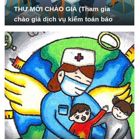
THƯ MỜI CHÀO GIÁ (Tham gia
chào giá dịch vụ kiểm toán báo
cáo tài chính năm 2024 của Viện
Nghiên cứu Phát triển Xã
hội_ISDS)