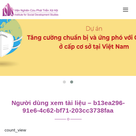
Skip
to
content
Người dùng xem tài liệu – b13ea296-
91e6-4c62-bf71-203cc3738faa
count_view