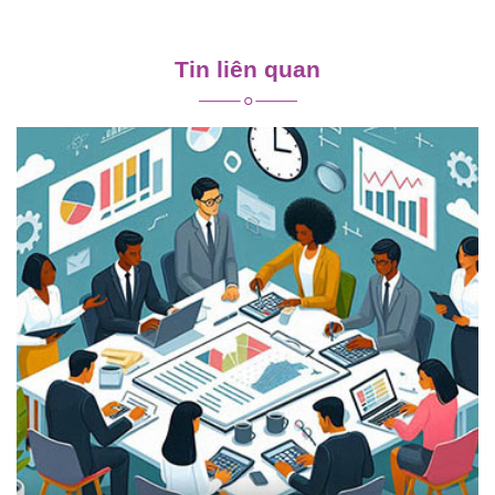
Điều
hướng
Tin liên quan
bài
viết