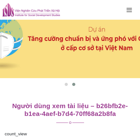
Skip
to
content
Người dùng xem tài liệu – b26bfb2e-
b1ea-4aef-b7d4-70ff68a2b8fa
count_view