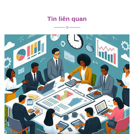
Điều
hướng
Tin liên quan
bài
viết