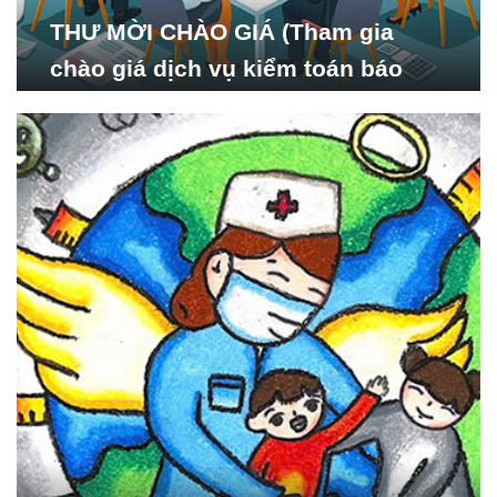
THƯ MỜI CHÀO GIÁ (Tham gia
chào giá dịch vụ kiểm toán báo
cáo tài chính năm 2024 của Viện
Nghiên cứu Phát triển Xã
hội_ISDS)