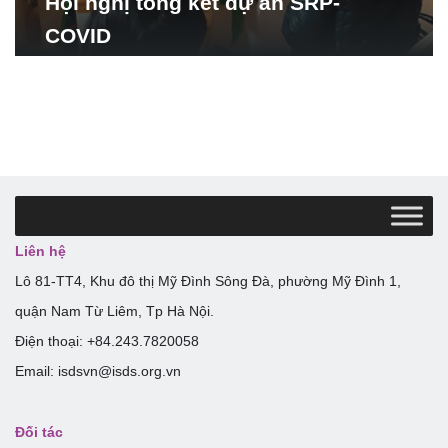
Hội nghị tổng kết dự án SRP-
COVID
Liên hệ
Lô 81-TT4, Khu đô thị Mỹ Đình Sông Đà, phường Mỹ Đình 1,
quận Nam Từ Liêm, Tp Hà Nội.
Điện thoại: +84.243.7820058
Email: isdsvn@isds.org.vn
Đối tác