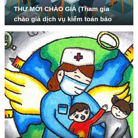
THƯ MỜI CHÀO GIÁ (Tham gia
chào giá dịch vụ kiểm toán báo
cáo tài chính năm 2024 của Viện
Nghiên cứu Phát triển Xã
hội_ISDS)