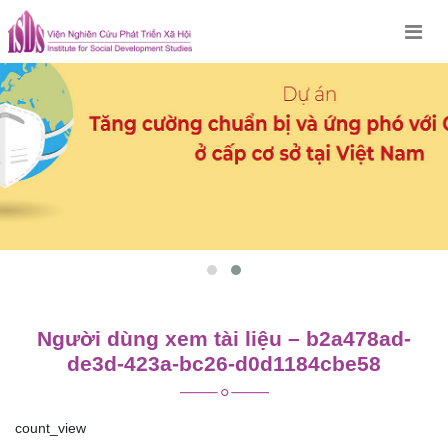
Skip
to
content
Người dùng xem tài liệu – b2a478ad-
de3d-423a-bc26-d0d1184cbe58
count_view