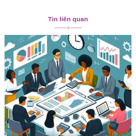
Điều
hướng
Tin liên quan
bài
viết