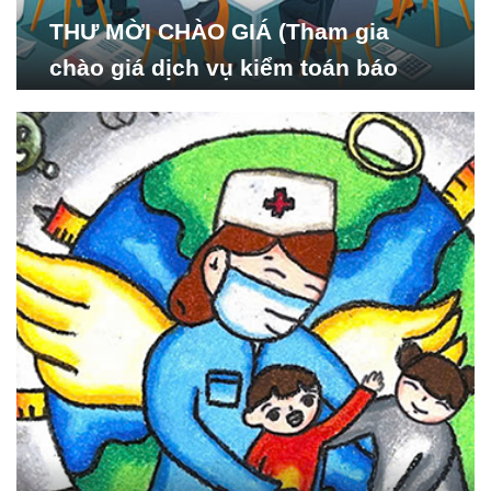
THƯ MỜI CHÀO GIÁ (Tham gia
chào giá dịch vụ kiểm toán báo
cáo tài chính năm 2024 của Viện
Nghiên cứu Phát triển Xã
hội_ISDS)