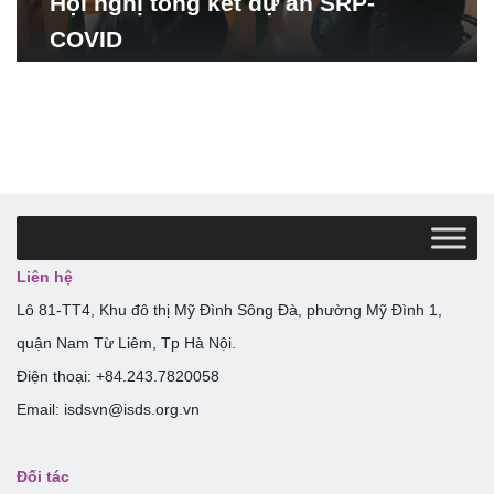
Hội nghị tổng kết dự án SRP-
COVID
Liên hệ
Lô 81-TT4, Khu đô thị Mỹ Đình Sông Đà, phường Mỹ Đình 1,
quận Nam Từ Liêm, Tp Hà Nội.
Điện thoại: +84.243.7820058
Email: isdsvn@isds.org.vn
Đối tác