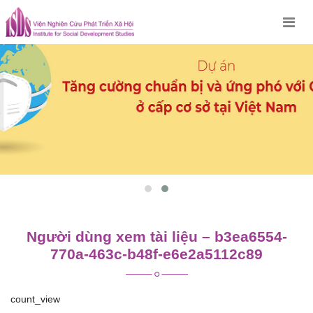
Skip
to
content
Người dùng xem tài liệu – b3ea6554-
770a-463c-b48f-e6e2a5112c89
count_view