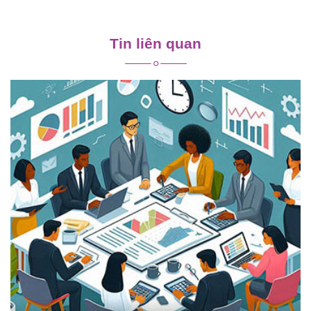
Điều
hướng
Tin liên quan
bài
viết