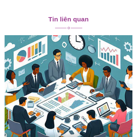
Điều
hướng
Tin liên quan
bài
viết