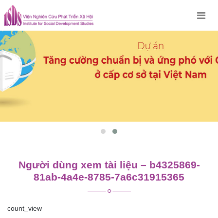
Skip
to
content
Người dùng xem tài liệu – b4325869-
81ab-4a4e-8785-7a6c31915365
count_view