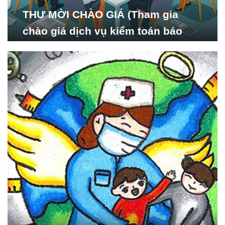
THƯ MỜI CHÀO GIÁ (Tham gia
chào giá dịch vụ kiểm toán báo
cáo tài chính năm 2024 của Viện
Nghiên cứu Phát triển Xã
hội_ISDS)