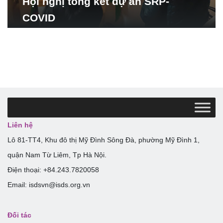
Hội nghị tổng kết dự án SRP-
COVID
Liên hệ
Lô 81-TT4, Khu đô thị Mỹ Đình Sông Đà, phường Mỹ Đình 1,
quận Nam Từ Liêm, Tp Hà Nội.
Điện thoại: +84.243.7820058
Email: isdsvn@isds.org.vn
Đối tác