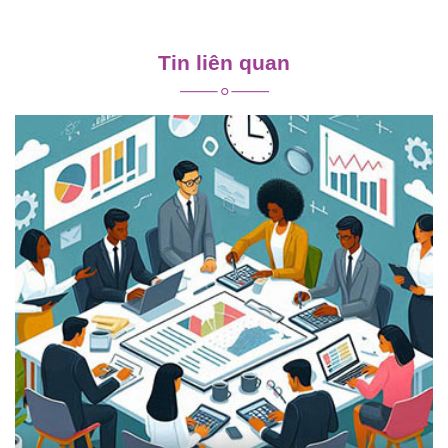
Điều
hướng
Tin liên quan
bài
viết