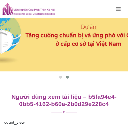
Skip
to
content
Người dùng xem tài liệu – b5fa94e4-
0bb5-4162-b60a-2b0d29e228c4
count_view