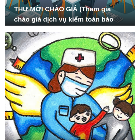
THƯ MỜI CHÀO GIÁ (Tham gia
chào giá dịch vụ kiểm toán báo
cáo tài chính năm 2024 của Viện
Nghiên cứu Phát triển Xã
hội_ISDS)