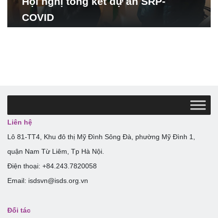
Hội nghị tổng kết dự án SRP-
COVID
Liên hệ
Lô 81-TT4, Khu đô thị Mỹ Đình Sông Đà, phường Mỹ Đình 1,
quận Nam Từ Liêm, Tp Hà Nội.
Điện thoại: +84.243.7820058
Email: isdsvn@isds.org.vn
Đối tác