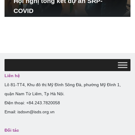
Hội nghị tổng kết dự án SRP-
COVID
Liên hệ
Lô 81-TT4, Khu đô thị Mỹ Đình Sông Đà, phường Mỹ Đình 1,
quận Nam Từ Liêm, Tp Hà Nội.
Điện thoại: +84.243.7820058
Email: isdsvn@isds.org.vn
Đối tác