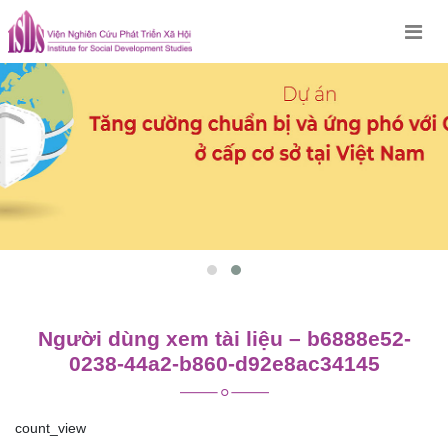
Skip
to
content
Người dùng xem tài liệu – b6888e52-
0238-44a2-b860-d92e8ac34145
count_view