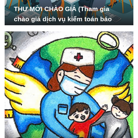
THƯ MỜI CHÀO GIÁ (Tham gia
chào giá dịch vụ kiểm toán báo
cáo tài chính năm 2024 của Viện
Nghiên cứu Phát triển Xã
hội_ISDS)