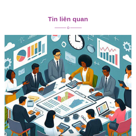
Điều
hướng
Tin liên quan
bài
viết