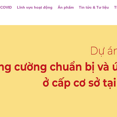
 COVID
Lĩnh vực hoạt động
Ấn phẩm
Tin tức & Tư liệu
T