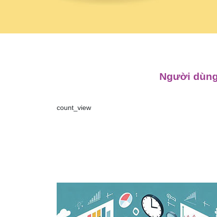
Người dùng
count_view
Điều
hướng
bài
viết