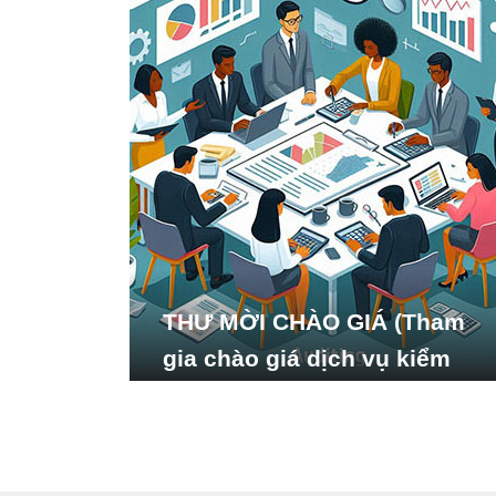
THƯ MỜI CHÀO GIÁ (Tham
gia chào giá dịch vụ kiểm
toán báo cáo tài chính năm
2024 của Viện Nghiên cứu
Phát triển Xã hội_ISDS)