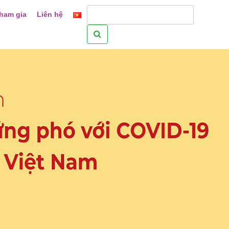
ham gia
Liên hệ
Tìm
kiếm
cho: