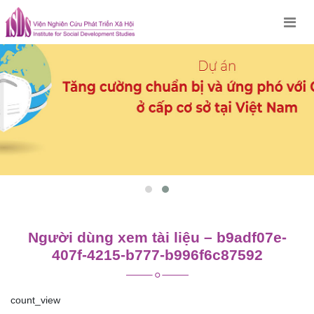
Skip
to
content
Người dùng xem tài liệu – b9adf07e-
407f-4215-b777-b996f6c87592
count_view