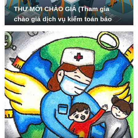
THƯ MỜI CHÀO GIÁ (Tham gia
chào giá dịch vụ kiểm toán báo
cáo tài chính năm 2024 của Viện
Nghiên cứu Phát triển Xã
hội_ISDS)