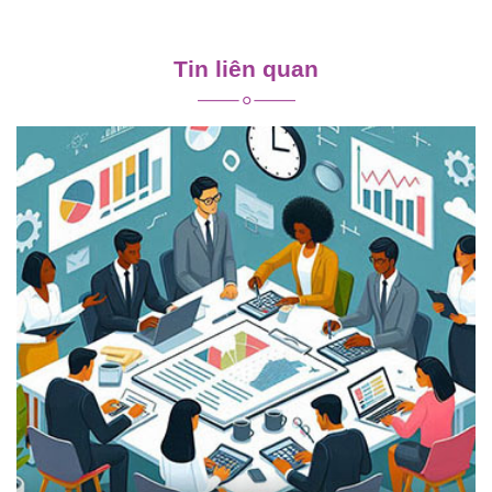
Điều
hướng
Tin liên quan
bài
viết