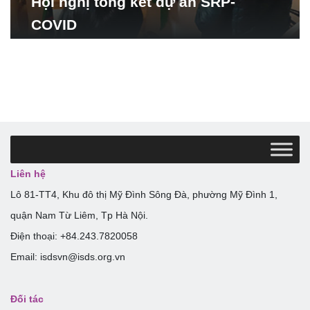
Hội nghị tổng kết dự án SRP-
COVID
Liên hệ
Lô 81-TT4, Khu đô thị Mỹ Đình Sông Đà, phường Mỹ Đình 1,
quận Nam Từ Liêm, Tp Hà Nội.
Điện thoại: +84.243.7820058
Email: isdsvn@isds.org.vn
Đối tác