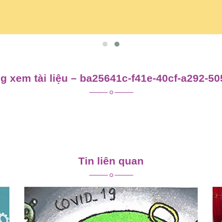
 xem tài liệu – ba25641c-f41e-40cf-a292-5
Tin liên quan