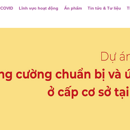
 COVID
Lĩnh vực hoạt động
Ấn phẩm
Tin tức & Tư liệu
T