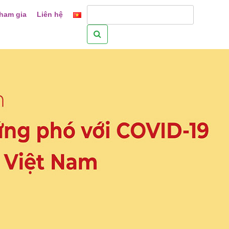
ham gia
Liên hệ
Tìm
kiếm
cho: