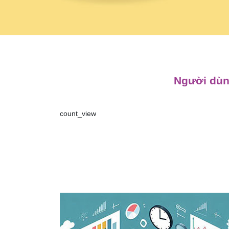
Người dùng
count_view
Điều
hướng
bài
viết