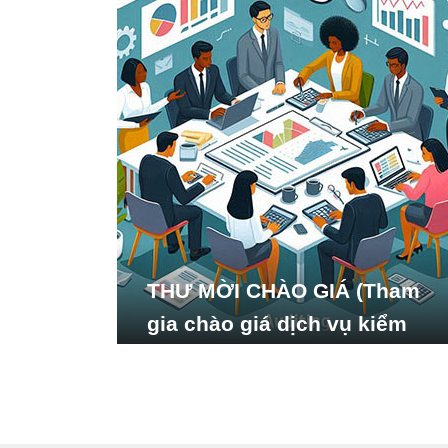
THƯ MỜI CHÀO GIÁ (Tham
gia chào giá dịch vụ kiểm
toán báo cáo tài chính năm
2024 của Viện Nghiên cứu
Phát triển Xã hội_ISDS)