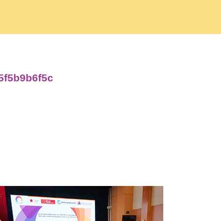
05f5b9b6f5c