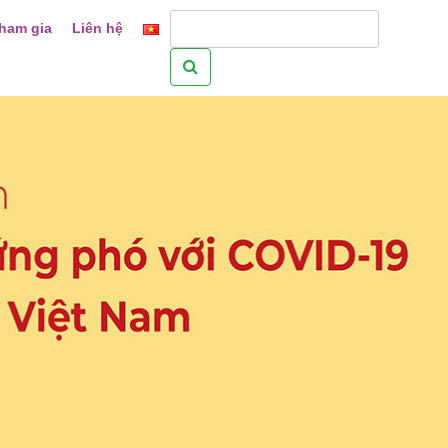
ham gia
Liên hệ
Tìm
kiếm
cho: