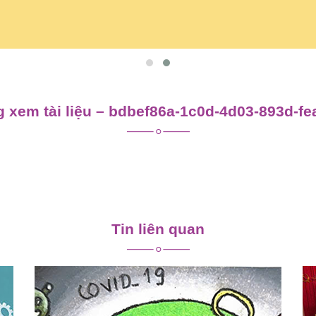
 xem tài liệu – bdbef86a-1c0d-4d03-893d-f
Tin liên quan