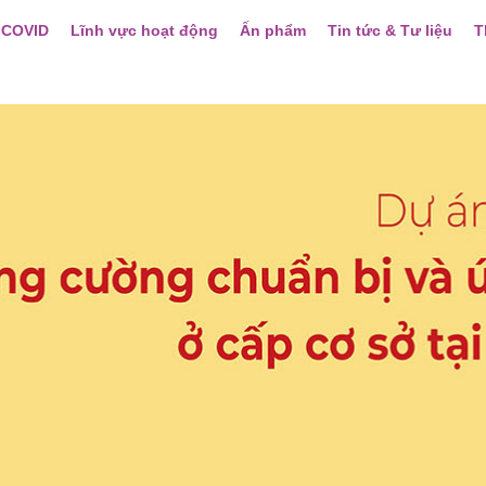
 COVID
Lĩnh vực hoạt động
Ấn phẩm
Tin tức & Tư liệu
T