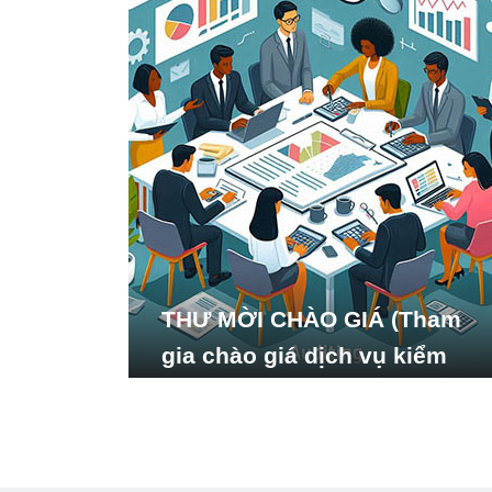
THƯ MỜI CHÀO GIÁ (Tham
gia chào giá dịch vụ kiểm
toán báo cáo tài chính năm
2024 của Viện Nghiên cứu
Phát triển Xã hội_ISDS)