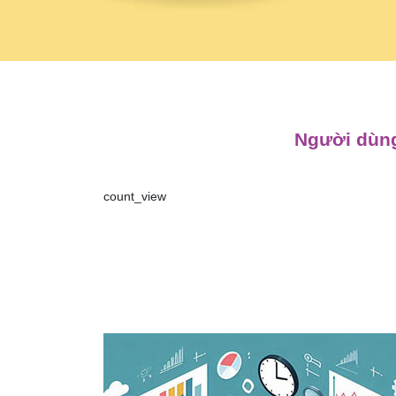
Người dùng
count_view
Điều
hướng
bài
viết