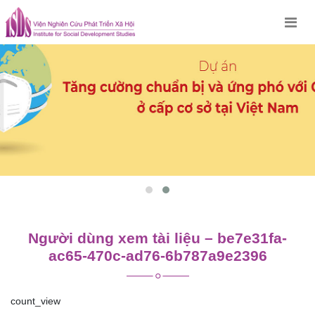
Skip
to
content
Người dùng xem tài liệu – be7e31fa-
ac65-470c-ad76-6b787a9e2396
count_view