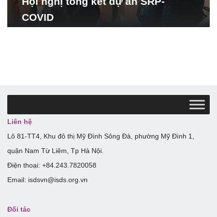
Hội nghị tổng kết dự án SRP-
COVID
Liên hệ
Lô 81-TT4, Khu đô thị Mỹ Đình Sông Đà, phường Mỹ Đình 1,
quận Nam Từ Liêm, Tp Hà Nội.
Điện thoại: +84.243.7820058
Email: isdsvn@isds.org.vn
Đối tác