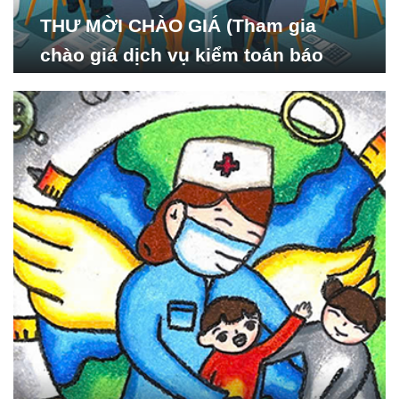
THƯ MỜI CHÀO GIÁ (Tham gia
chào giá dịch vụ kiểm toán báo
cáo tài chính năm 2024 của Viện
Nghiên cứu Phát triển Xã
hội_ISDS)