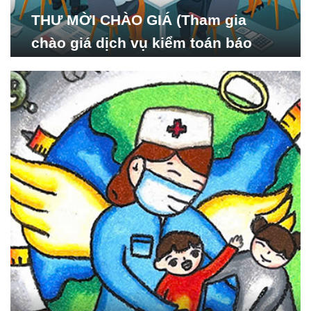
THƯ MỜI CHÀO GIÁ (Tham gia
chào giá dịch vụ kiểm toán báo
cáo tài chính năm 2024 của Viện
Nghiên cứu Phát triển Xã
hội_ISDS)