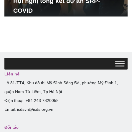
Hội nghị tổng kết dự án SRP-
COVID
Liên hệ
Lô 81-TT4, Khu đô thị Mỹ Đình Sông Đà, phường Mỹ Đình 1,
quận Nam Từ Liêm, Tp Hà Nội.
Điện thoại: +84.243.7820058
Email: isdsvn@isds.org.vn
Đối tác