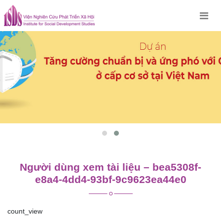
Skip
to
content
Người dùng xem tài liệu – bea5308f-
e8a4-4dd4-93bf-9c9623ea44e0
count_view