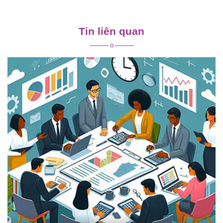
Điều
hướng
Tin liên quan
bài
viết