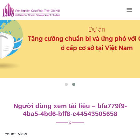
Skip
to
content
Người dùng xem tài liệu – bfa779f9-
4ba5-4bd6-bff8-c44543505658
count_view