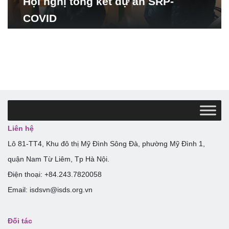
Hội nghị tổng kết dự án SRP-
COVID
Liên hệ
Lô 81-TT4, Khu đô thị Mỹ Đình Sông Đà, phường Mỹ Đình 1,
quận Nam Từ Liêm, Tp Hà Nội.
Điện thoại: +84.243.7820058
Email: isdsvn@isds.org.vn
Đối tác