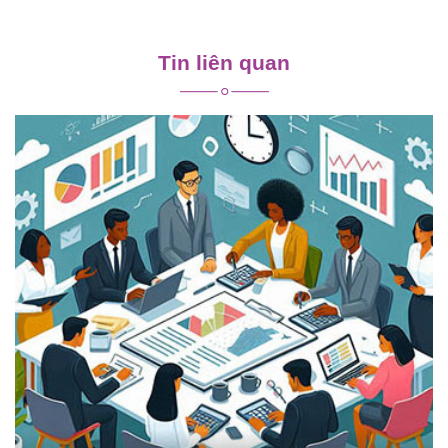
Điều
hướng
Tin liên quan
bài
viết