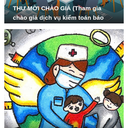
THƯ MỜI CHÀO GIÁ (Tham gia
chào giá dịch vụ kiểm toán báo
cáo tài chính năm 2024 của Viện
Nghiên cứu Phát triển Xã
hội_ISDS)