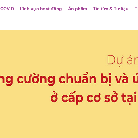
 COVID
Lĩnh vực hoạt động
Ấn phẩm
Tin tức & Tư liệu
T