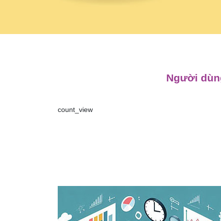
Người dùng
count_view
Điều
hướng
bài
viết