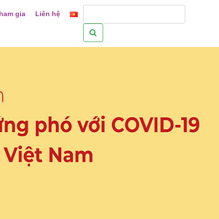
ham gia
Liên hệ
Tìm
kiếm
cho: