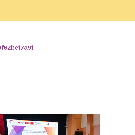
9f62bef7a9f