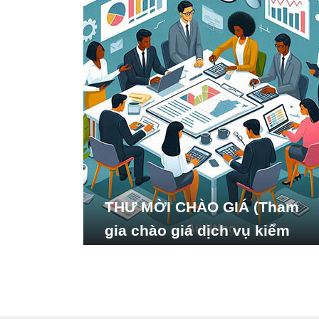
THƯ MỜI CHÀO GIÁ (Tham
gia chào giá dịch vụ kiểm
toán báo cáo tài chính năm
2024 của Viện Nghiên cứu
Phát triển Xã hội_ISDS)