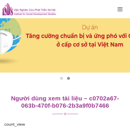
Skip
to
content
Người dùng xem tài liệu – c0702a67-
063b-470f-b076-2b3a9f0b7466
count_view