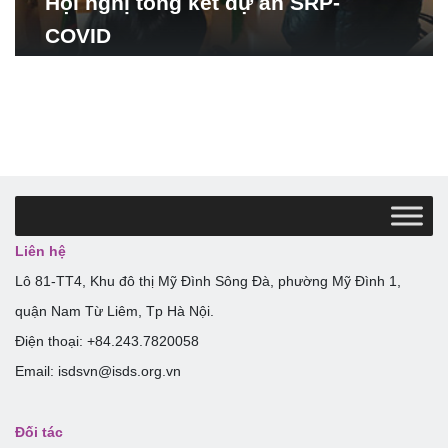
Hội nghị tổng kết dự án SRP-
COVID
Liên hệ
Lô 81-TT4, Khu đô thị Mỹ Đình Sông Đà, phường Mỹ Đình 1,
quận Nam Từ Liêm, Tp Hà Nội.
Điện thoại: +84.243.7820058
Email: isdsvn@isds.org.vn
Đối tác