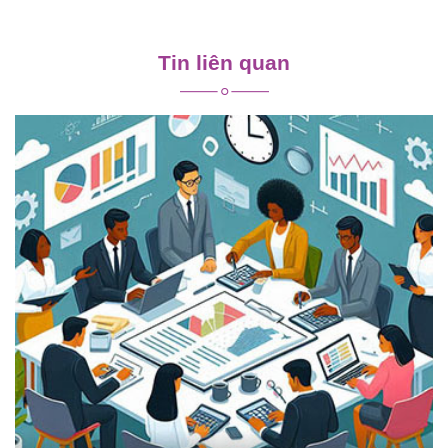
Điều
hướng
Tin liên quan
bài
viết