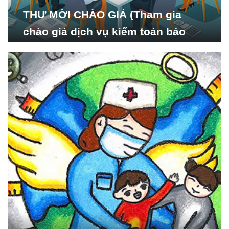
THƯ MỜI CHÀO GIÁ (Tham gia
chào giá dịch vụ kiểm toán báo
cáo tài chính năm 2024 của Viện
Nghiên cứu Phát triển Xã
hội_ISDS)