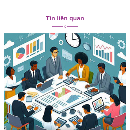
Điều
hướng
Tin liên quan
bài
viết