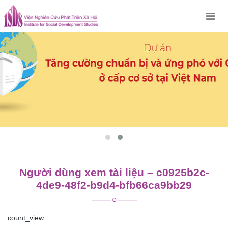
Skip
to
content
Người dùng xem tài liệu – c0925b2c-
4de9-48f2-b9d4-bfb66ca9bb29
count_view