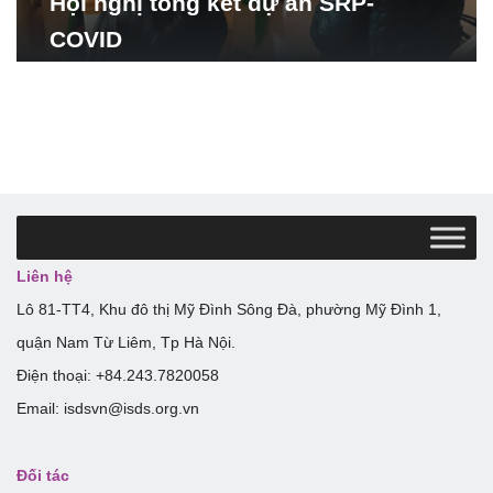
Hội nghị tổng kết dự án SRP-
COVID
Liên hệ
Lô 81-TT4, Khu đô thị Mỹ Đình Sông Đà, phường Mỹ Đình 1,
quận Nam Từ Liêm, Tp Hà Nội.
Điện thoại: +84.243.7820058
Email: isdsvn@isds.org.vn
Đối tác