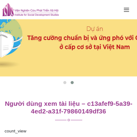
Skip
to
content
Người dùng xem tài liệu – c13afef9-5a39-
4ed2-a31f-79860149df36
count_view