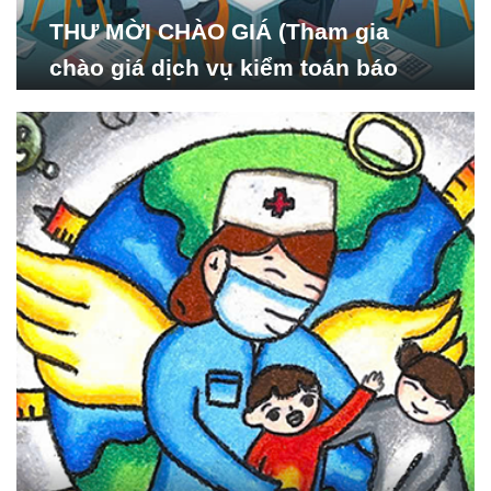
THƯ MỜI CHÀO GIÁ (Tham gia
chào giá dịch vụ kiểm toán báo
cáo tài chính năm 2024 của Viện
Nghiên cứu Phát triển Xã
hội_ISDS)