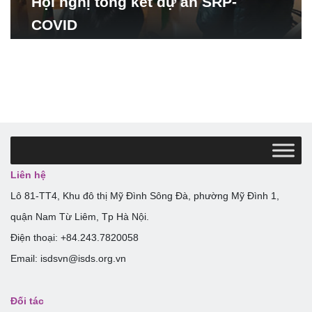
Hội nghị tổng kết dự án SRP-
COVID
Liên hệ
Lô 81-TT4, Khu đô thị Mỹ Đình Sông Đà, phường Mỹ Đình 1,
quận Nam Từ Liêm, Tp Hà Nội.
Điện thoại: +84.243.7820058
Email: isdsvn@isds.org.vn
Đối tác