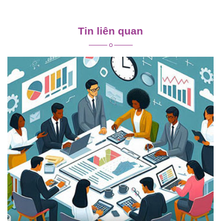
Điều
hướng
Tin liên quan
bài
viết