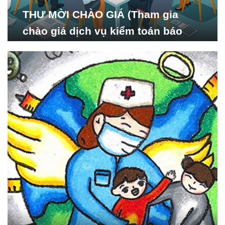
THƯ MỜI CHÀO GIÁ (Tham gia
chào giá dịch vụ kiểm toán báo
cáo tài chính năm 2024 của Viện
Nghiên cứu Phát triển Xã
hội_ISDS)