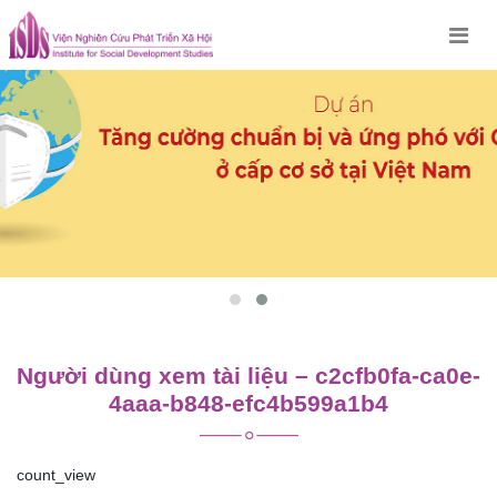
Skip
to
content
Người dùng xem tài liệu – c2cfb0fa-ca0e-
4aaa-b848-efc4b599a1b4
count_view