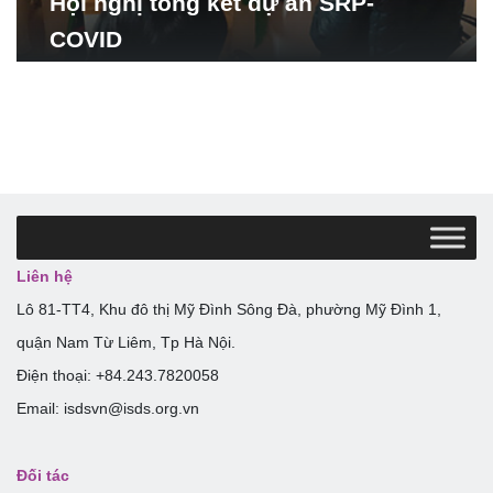
Hội nghị tổng kết dự án SRP-
COVID
Liên hệ
Lô 81-TT4, Khu đô thị Mỹ Đình Sông Đà, phường Mỹ Đình 1,
quận Nam Từ Liêm, Tp Hà Nội.
Điện thoại: +84.243.7820058
Email: isdsvn@isds.org.vn
Đối tác