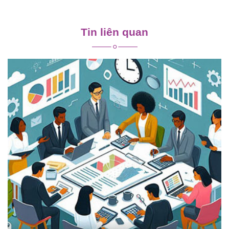
Điều
hướng
Tin liên quan
bài
viết