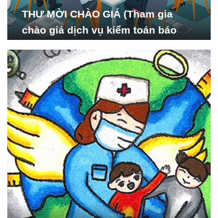
THƯ MỜI CHÀO GIÁ (Tham gia
chào giá dịch vụ kiểm toán báo
cáo tài chính năm 2024 của Viện
Nghiên cứu Phát triển Xã
hội_ISDS)