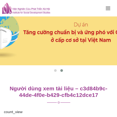
Skip
to
content
Người dùng xem tài liệu – c3d84b9c-
44de-4f0e-b429-cfb4c12dce17
count_view