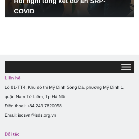
Hội nghị tổng kết dự án SRP-
COVID
Liên hệ
Lô 81-TT4, Khu đô thị Mỹ Đình Sông Đà, phường Mỹ Đình 1,
quận Nam Từ Liêm, Tp Hà Nội.
Điện thoại: +84.243.7820058
Email: isdsvn@isds.org.vn
Đối tác