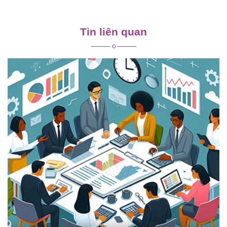
Điều
hướng
Tin liên quan
bài
viết