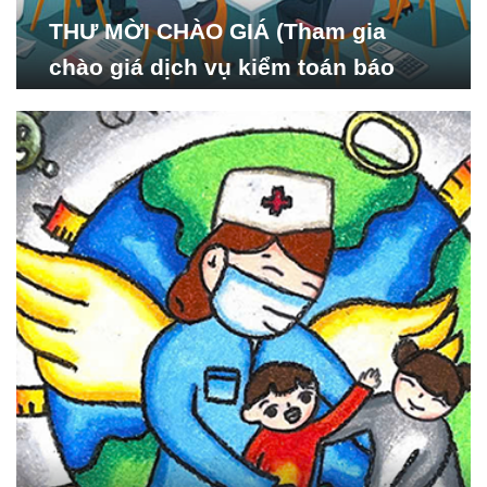
THƯ MỜI CHÀO GIÁ (Tham gia
chào giá dịch vụ kiểm toán báo
cáo tài chính năm 2024 của Viện
Nghiên cứu Phát triển Xã
hội_ISDS)