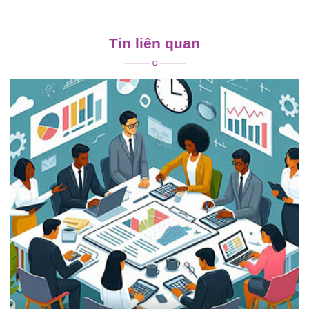
Điều
hướng
Tin liên quan
bài
viết