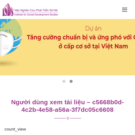
Skip
to
content
Người dùng xem tài liệu – c5668b0d-
4c2b-4e58-a56a-3f7dc05c6608
count_view