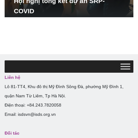
Hội nghị tổng kết dự án SRP-
COVID
Liên hệ
Lô 81-TT4, Khu đô thị Mỹ Đình Sông Đà, phường Mỹ Đình 1,
quận Nam Từ Liêm, Tp Hà Nội.
Điện thoại: +84.243.7820058
Email: isdsvn@isds.org.vn
Đối tác