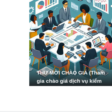
THƯ MỜI CHÀO GIÁ (Tham
gia chào giá dịch vụ kiểm
toán báo cáo tài chính năm
2024 của Viện Nghiên cứu
Phát triển Xã hội_ISDS)