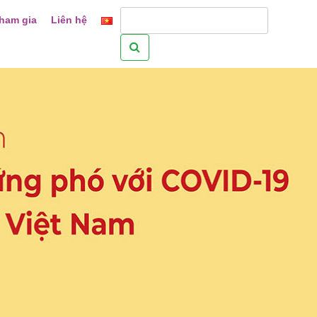
ham gia
Liên hệ
Tìm
kiếm
cho: