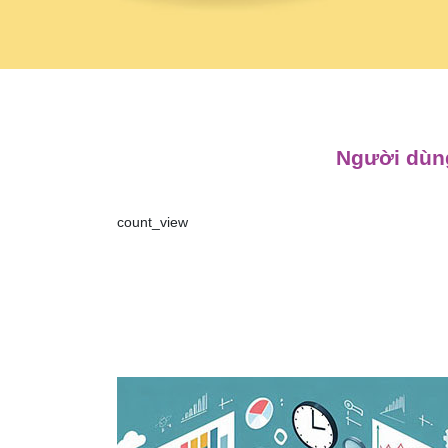
Người dùng
count_view
Điều
hướng
bài
viết