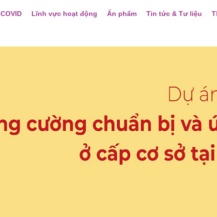
 COVID
Lĩnh vực hoạt động
Ấn phẩm
Tin tức & Tư liệu
T