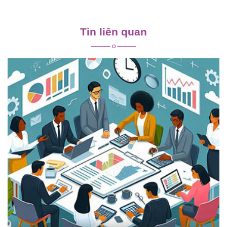
Điều
hướng
Tin liên quan
bài
viết