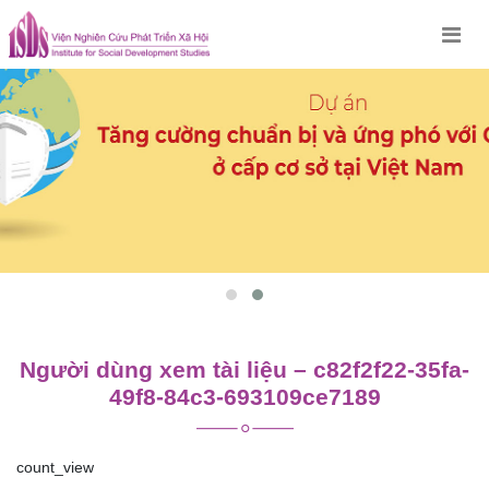
Skip
to
content
Người dùng xem tài liệu – c82f2f22-35fa-
49f8-84c3-693109ce7189
count_view