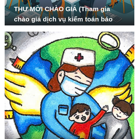
THƯ MỜI CHÀO GIÁ (Tham gia
chào giá dịch vụ kiểm toán báo
cáo tài chính năm 2024 của Viện
Nghiên cứu Phát triển Xã
hội_ISDS)