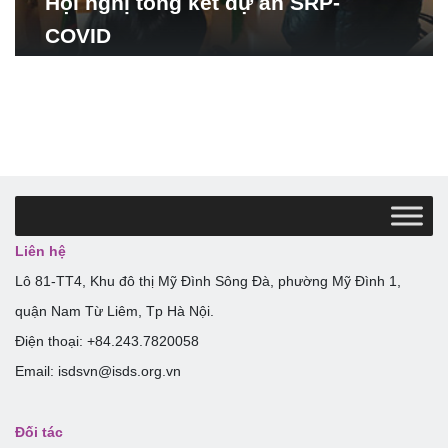
Hội nghị tổng kết dự án SRP-
COVID
Liên hệ
Lô 81-TT4, Khu đô thị Mỹ Đình Sông Đà, phường Mỹ Đình 1,
quận Nam Từ Liêm, Tp Hà Nội.
Điện thoại: +84.243.7820058
Email: isdsvn@isds.org.vn
Đối tác