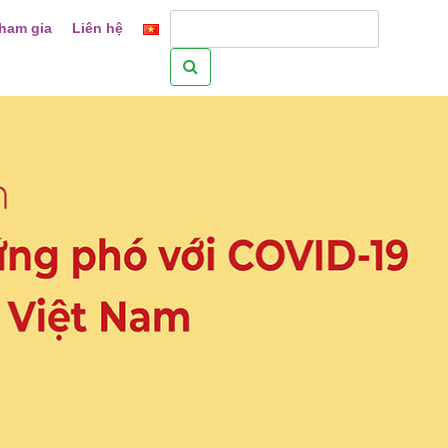
ham gia
Liên hệ
Tìm
kiếm
cho: