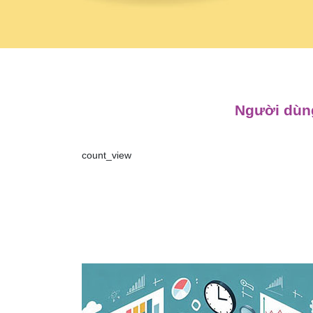
Người dùng
count_view
Điều
hướng
bài
viết