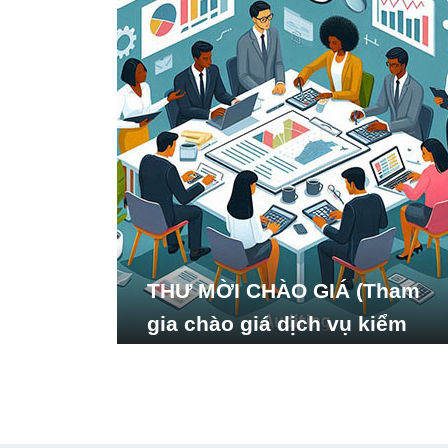
THƯ MỜI CHÀO GIÁ (Tham
gia chào giá dịch vụ kiểm
toán báo cáo tài chính năm
2024 của Viện Nghiên cứu
Phát triển Xã hội_ISDS)