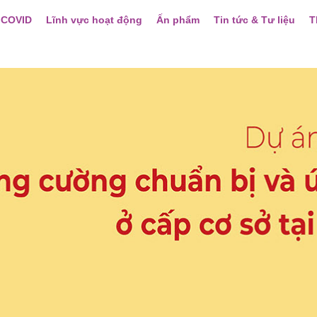
 COVID
Lĩnh vực hoạt động
Ấn phẩm
Tin tức & Tư liệu
T