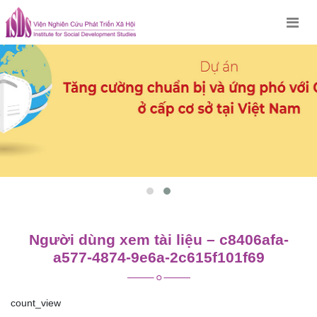
Skip
to
content
Người dùng xem tài liệu – c8406afa-
a577-4874-9e6a-2c615f101f69
count_view