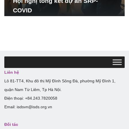
Hội nghị tổng kết dự án SRP-
COVID
Liên hệ
Lô 81-TT4, Khu đô thị Mỹ Đình Sông Đà, phường Mỹ Đình 1,
quận Nam Từ Liêm, Tp Hà Nội.
Điện thoại: +84.243.7820058
Email: isdsvn@isds.org.vn
Đối tác