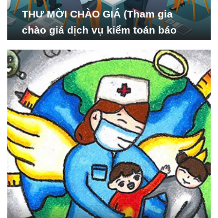
THƯ MỜI CHÀO GIÁ (Tham gia
chào giá dịch vụ kiểm toán báo
cáo tài chính năm 2024 của Viện
Nghiên cứu Phát triển Xã
hội_ISDS)