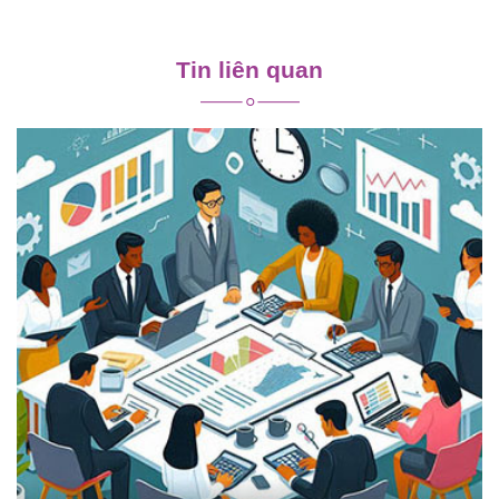
Điều
hướng
Tin liên quan
bài
viết