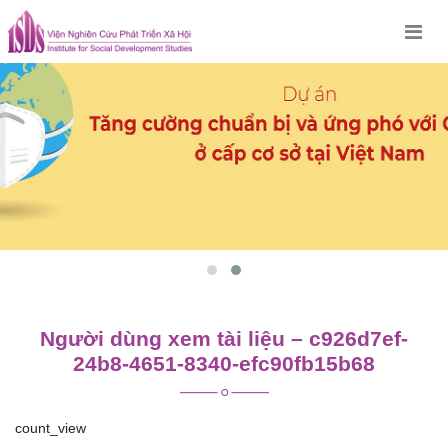
Skip
to
content
Người dùng xem tài liệu – c926d7ef-
24b8-4651-8340-efc90fb15b68
count_view