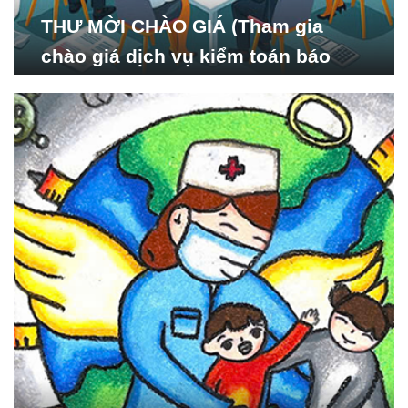
THƯ MỜI CHÀO GIÁ (Tham gia
chào giá dịch vụ kiểm toán báo
cáo tài chính năm 2024 của Viện
Nghiên cứu Phát triển Xã
hội_ISDS)