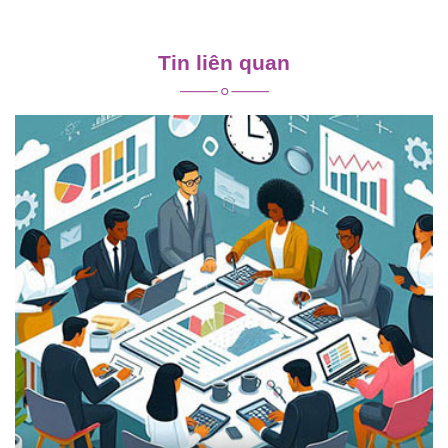
Điều
hướng
Tin liên quan
bài
viết