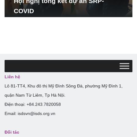
Hội nghị tổng kết dự án SRP-
COVID
Liên hệ
Lô 81-TT4, Khu đô thị Mỹ Đình Sông Đà, phường Mỹ Đình 1,
quận Nam Từ Liêm, Tp Hà Nội.
Điện thoại: +84.243.7820058
Email: isdsvn@isds.org.vn
Đối tác