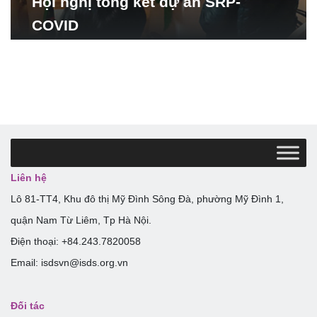
Hội nghị tổng kết dự án SRP-
COVID
Liên hệ
Lô 81-TT4, Khu đô thị Mỹ Đình Sông Đà, phường Mỹ Đình 1,
quận Nam Từ Liêm, Tp Hà Nội.
Điện thoại: +84.243.7820058
Email: isdsvn@isds.org.vn
Đối tác