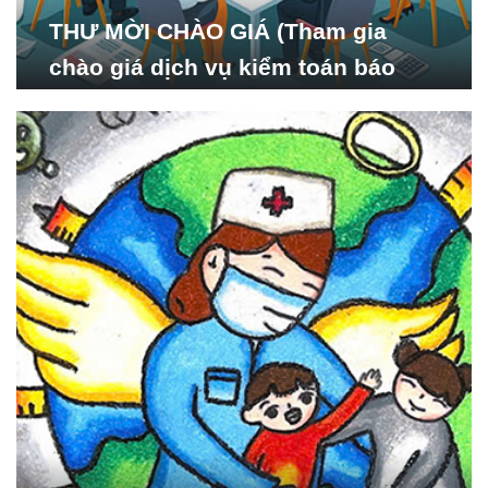
THƯ MỜI CHÀO GIÁ (Tham gia
chào giá dịch vụ kiểm toán báo
cáo tài chính năm 2024 của Viện
Nghiên cứu Phát triển Xã
hội_ISDS)