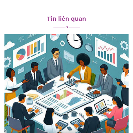
Điều
hướng
Tin liên quan
bài
viết