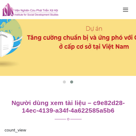
Skip
to
content
Người dùng xem tài liệu – c9e82d28-
14ec-4139-a34f-4a622585a5b6
count_view