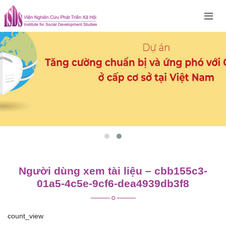
Skip
to
content
Người dùng xem tài liệu – cbb155c3-
01a5-4c5e-9cf6-dea4939db3f8
count_view