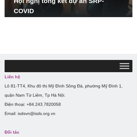
Hội nghị tổng kết dự án SRP-
COVID
Liên hệ
Lô 81-TT4, Khu đô thị Mỹ Đình Sông Đà, phường Mỹ Đình 1,
quận Nam Từ Liêm, Tp Hà Nội.
Điện thoại: +84.243.7820058
Email: isdsvn@isds.org.vn
Đối tác