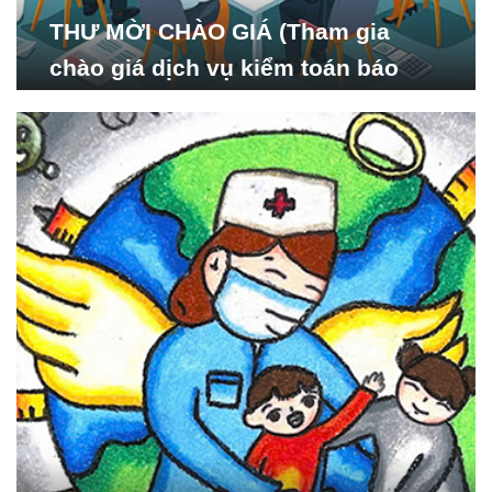
THƯ MỜI CHÀO GIÁ (Tham gia
chào giá dịch vụ kiểm toán báo
cáo tài chính năm 2024 của Viện
Nghiên cứu Phát triển Xã
hội_ISDS)