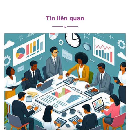
Điều
hướng
Tin liên quan
bài
viết