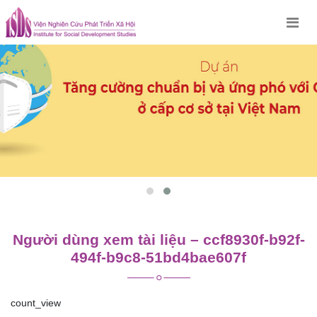
Skip
to
content
Người dùng xem tài liệu – ccf8930f-b92f-
494f-b9c8-51bd4bae607f
count_view