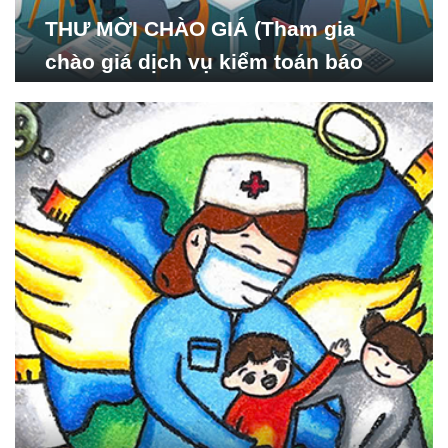
THƯ MỜI CHÀO GIÁ (Tham gia
chào giá dịch vụ kiểm toán báo
cáo tài chính năm 2024 của Viện
Nghiên cứu Phát triển Xã
hội_ISDS)