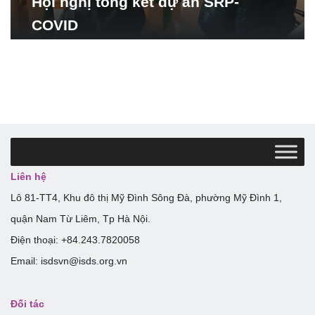
Hội nghị tổng kết dự án SRP-
COVID
Liên hệ
Lô 81-TT4, Khu đô thị Mỹ Đình Sông Đà, phường Mỹ Đình 1,
quận Nam Từ Liêm, Tp Hà Nội.
Điện thoại: +84.243.7820058
Email: isdsvn@isds.org.vn
Đối tác