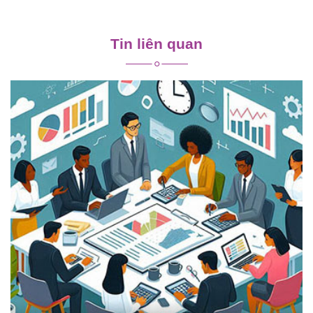
Điều
hướng
Tin liên quan
bài
viết