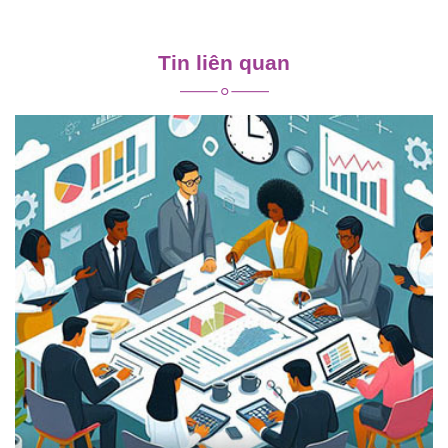
Điều
hướng
Tin liên quan
bài
viết