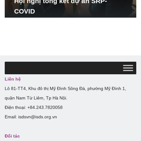
Hội nghị tổng kết dự án SRP-
COVID
Liên hệ
Lô 81-TT4, Khu đô thị Mỹ Đình Sông Đà, phường Mỹ Đình 1,
quận Nam Từ Liêm, Tp Hà Nội.
Điện thoại: +84.243.7820058
Email: isdsvn@isds.org.vn
Đối tác