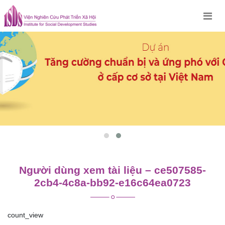
Skip
to
content
Người dùng xem tài liệu – ce507585-
2cb4-4c8a-bb92-e16c64ea0723
count_view