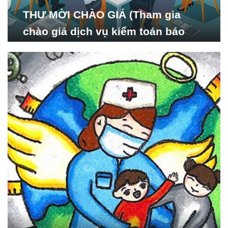
THƯ MỜI CHÀO GIÁ (Tham gia
chào giá dịch vụ kiểm toán báo
cáo tài chính năm 2024 của Viện
Nghiên cứu Phát triển Xã
hội_ISDS)