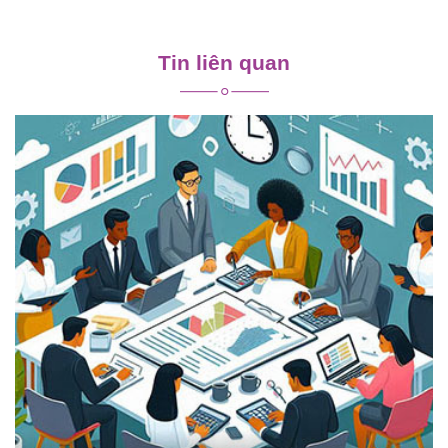
Điều
hướng
Tin liên quan
bài
viết