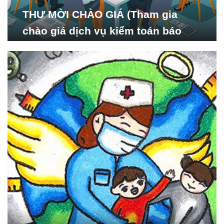
THƯ MỜI CHÀO GIÁ (Tham gia
chào giá dịch vụ kiểm toán báo
cáo tài chính năm 2024 của Viện
Nghiên cứu Phát triển Xã
hội_ISDS)