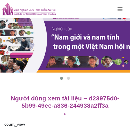
Skip
to
content
Người dùng xem tài liệu – d23975d0-
5b99-49ee-a836-244938a2ff3a
count_view