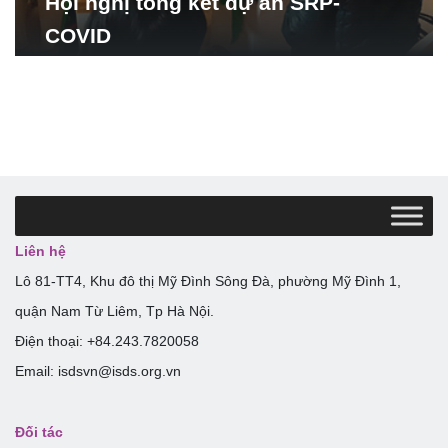
Hội nghị tổng kết dự án SRP-
COVID
Liên hệ
Lô 81-TT4, Khu đô thị Mỹ Đình Sông Đà, phường Mỹ Đình 1,
quận Nam Từ Liêm, Tp Hà Nội.
Điện thoại: +84.243.7820058
Email: isdsvn@isds.org.vn
Đối tác