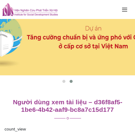
Skip
to
content
Người dùng xem tài liệu – d36f8af5-
1be6-4b42-aaf9-bc8a7c15d177
count_view