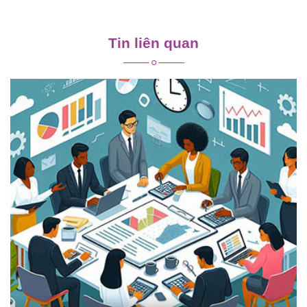
Điều
hướng
Tin liên quan
bài
viết