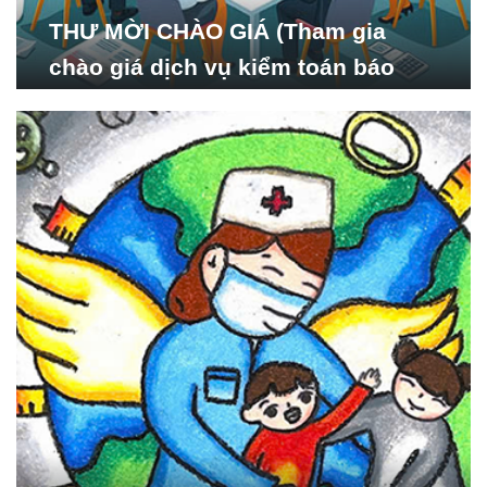
THƯ MỜI CHÀO GIÁ (Tham gia
chào giá dịch vụ kiểm toán báo
cáo tài chính năm 2024 của Viện
Nghiên cứu Phát triển Xã
hội_ISDS)