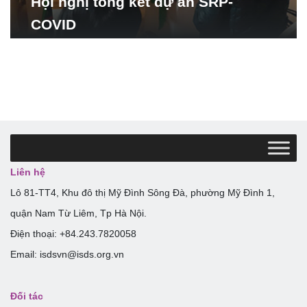
Hội nghị tổng kết dự án SRP-
COVID
Liên hệ
Lô 81-TT4, Khu đô thị Mỹ Đình Sông Đà, phường Mỹ Đình 1,
quận Nam Từ Liêm, Tp Hà Nội.
Điện thoại: +84.243.7820058
Email: isdsvn@isds.org.vn
Đối tác